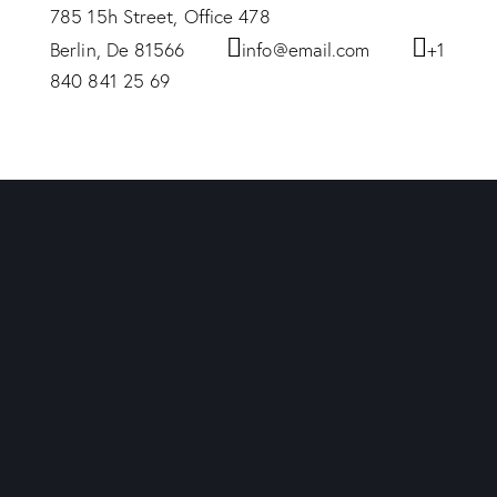
785 15h Street, Office 478
Berlin, De 81566
info@email.com
+1
840 841 25 69