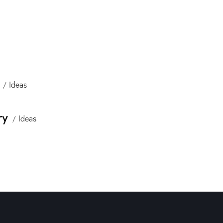
Ideas
ry
Ideas