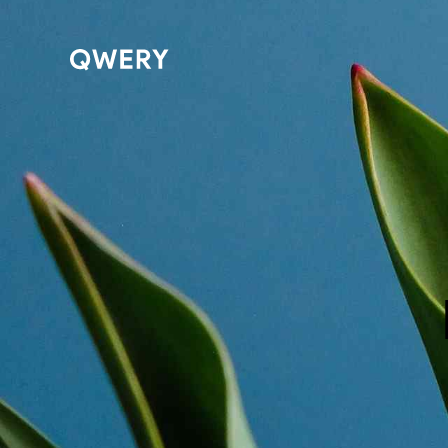
Food Fashion S
Tesla Brand Book
Client
Magazine
Date
April, 2020
Author
Amy Walker
Dicta sunt explicabo. Nemo enim ipsam
voluptatem quia voluptas sit aspernatur