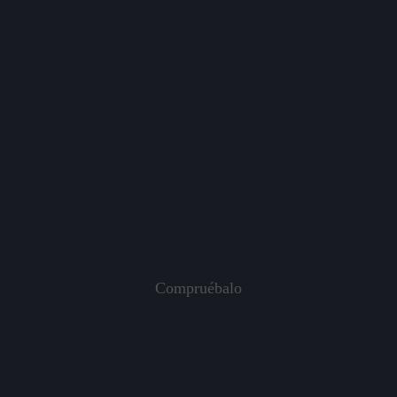
Sitios web, branding y experiencias
digitales,
creadas con brillantez, amor,
precisión y
estilo
.
Compruébalo